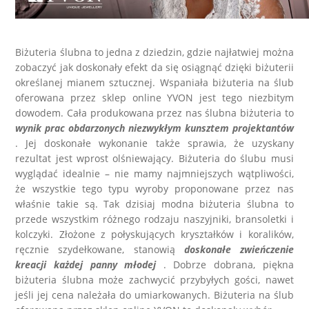
LABRADORYT
LAPIS LAZURI
Biżuteria ślubna to jedna z dziedzin, gdzie najłatwiej można
zobaczyć jak doskonały efekt da się osiągnąć dzięki biżuterii
określanej mianem sztucznej. Wspaniała biżuteria na ślub
MASA PERŁOWA
oferowana przez sklep online YVON jest tego niezbitym
dowodem. Cała produkowana przez nas ślubna biżuteria to
RODOCHROZYT
wynik prac obdarzonych niezwykłym kunsztem projektantów
. Jej doskonałe wykonanie także sprawia, że uzyskany
rezultat jest wprost olśniewający. Biżuteria do ślubu musi
TURMALIN
wyglądać idealnie – nie mamy najmniejszych wątpliwości,
że wszystkie tego typu wyroby proponowane przez nas
RODONIT
właśnie takie są. Tak dzisiaj modna biżuteria ślubna to
przede wszystkim różnego rodzaju naszyjniki, bransoletki i
kolczyki. Złożone z połyskujących kryształków i koralików,
TYGRYSIE OKO
ręcznie szydełkowane, stanowią
doskonałe zwieńczenie
kreacji każdej panny młodej
. Dobrze dobrana, piękna
biżuteria ślubna może zachwycić przybyłych gości, nawet
jeśli jej cena należała do umiarkowanych. Biżuteria na ślub