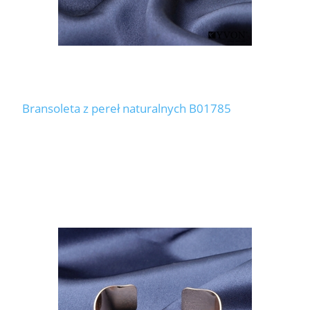
Bransoleta z pereł naturalnych B01785