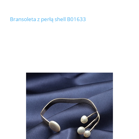
Bransoleta z perłą shell B01633