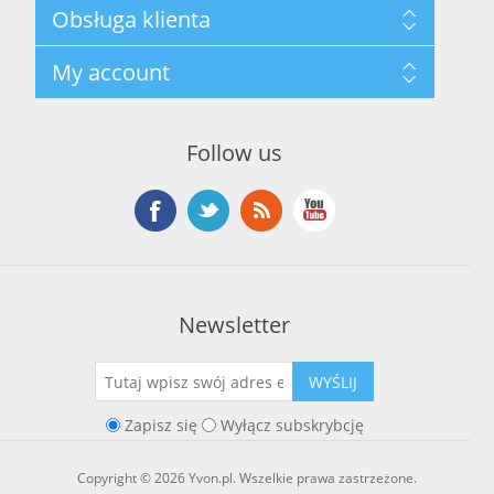
Mapa strony
Obsługa klienta
Polityka prywatności
Regulamin hurtowni
Szukaj
My account
O marce Yvon
Nowości
Kontakt
Blog
Moje konto
Ostatnio oglądane produkty
Zamówienia
Nowe produkty
Follow us
Adresy
Koszyk
Lista życzeń
Newsletter
WYŚLIJ
Zapisz się
Wyłącz subskrybcję
Copyright © 2026 Yvon.pl. Wszelkie prawa zastrzeżone.