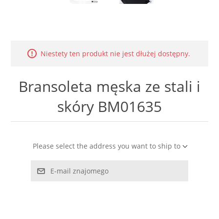
LABRADORYT
LAPIS LAZURI
Niestety ten produkt nie jest dłużej dostępny.
MASA PERŁOWA
Bransoleta męska ze stali i
RODOCHROZYT
skóry BM01635
TURMALIN
RODONIT
Please select the address you want to ship to
TYGRYSIE OKO
E-mail znajomego