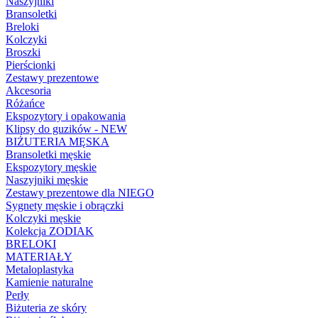
Naszyjniki
Bransoletki
Breloki
Kolczyki
Broszki
Pierścionki
Zestawy prezentowe
Akcesoria
Różańce
Ekspozytory i opakowania
Klipsy do guzików - NEW
BIŻUTERIA MĘSKA
Bransoletki męskie
Ekspozytory męskie
Naszyjniki męskie
Zestawy prezentowe dla NIEGO
Sygnety męskie i obrączki
Kolczyki męskie
Kolekcja ZODIAK
BRELOKI
MATERIAŁY
Metaloplastyka
Kamienie naturalne
Perły
Biżuteria ze skóry