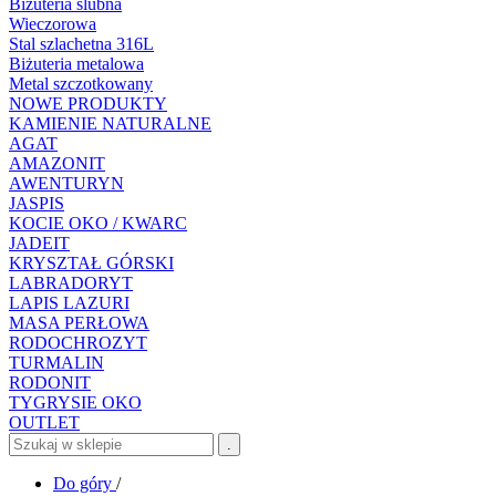
Biżuteria ślubna
Wieczorowa
Stal szlachetna 316L
Biżuteria metalowa
Metal szczotkowany
NOWE PRODUKTY
KAMIENIE NATURALNE
AGAT
AMAZONIT
AWENTURYN
JASPIS
KOCIE OKO / KWARC
JADEIT
KRYSZTAŁ GÓRSKI
LABRADORYT
LAPIS LAZURI
MASA PERŁOWA
RODOCHROZYT
TURMALIN
RODONIT
TYGRYSIE OKO
OUTLET
.
Do góry
/