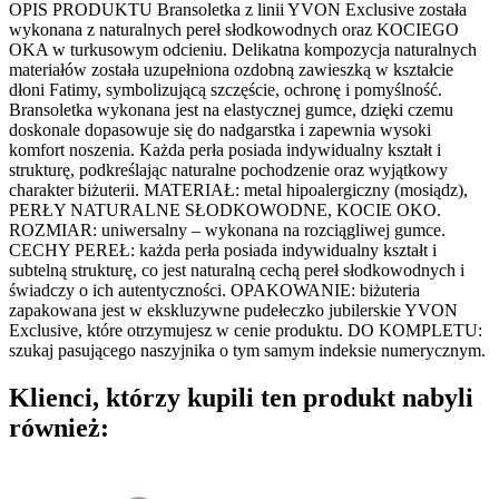
OPIS PRODUKTU Bransoletka z linii YVON Exclusive została
wykonana z naturalnych pereł słodkowodnych oraz KOCIEGO
OKA w turkusowym odcieniu. Delikatna kompozycja naturalnych
materiałów została uzupełniona ozdobną zawieszką w kształcie
dłoni Fatimy, symbolizującą szczęście, ochronę i pomyślność.
Bransoletka wykonana jest na elastycznej gumce, dzięki czemu
doskonale dopasowuje się do nadgarstka i zapewnia wysoki
komfort noszenia. Każda perła posiada indywidualny kształt i
strukturę, podkreślając naturalne pochodzenie oraz wyjątkowy
charakter biżuterii. MATERIAŁ: metal hipoalergiczny (mosiądz),
PERŁY NATURALNE SŁODKOWODNE, KOCIE OKO.
ROZMIAR: uniwersalny – wykonana na rozciągliwej gumce.
CECHY PEREŁ: każda perła posiada indywidualny kształt i
subtelną strukturę, co jest naturalną cechą pereł słodkowodnych i
świadczy o ich autentyczności. OPAKOWANIE: biżuteria
zapakowana jest w ekskluzywne pudełeczko jubilerskie YVON
Exclusive, które otrzymujesz w cenie produktu. DO KOMPLETU:
szukaj pasującego naszyjnika o tym samym indeksie numerycznym.
Klienci, którzy kupili ten produkt nabyli
również: