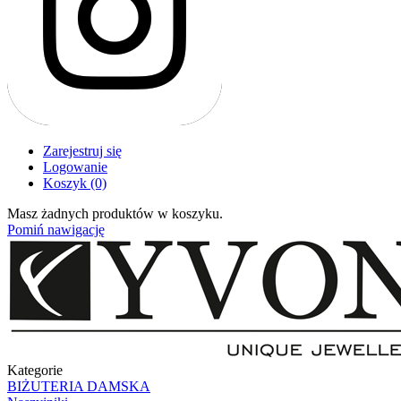
Zarejestruj się
Logowanie
Koszyk
(0)
Masz żadnych produktów w koszyku.
Pomiń nawigację
Kategorie
BIŻUTERIA DAMSKA