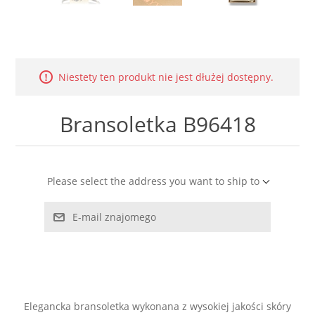
LABRADORYT
LAPIS LAZURI
Niestety ten produkt nie jest dłużej dostępny.
MASA PERŁOWA
Bransoletka B96418
RODOCHROZYT
TURMALIN
Please select the address you want to ship to
RODONIT
E-mail znajomego
TYGRYSIE OKO
Elegancka bransoletka wykonana z wysokiej jakości skóry