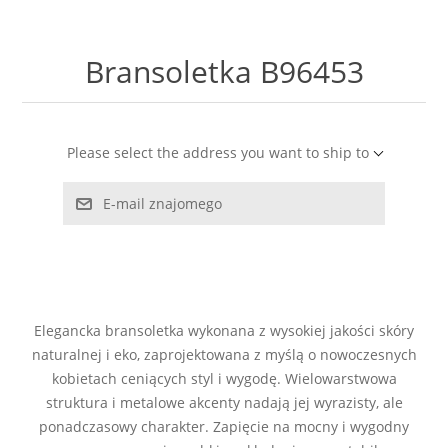
LABRADORYT
Bransoletka B96453
LAPIS LAZURI
MASA PERŁOWA
Please select the address you want to ship to
RODOCHROZYT
E-mail znajomego
TURMALIN
RODONIT
Elegancka bransoletka wykonana z wysokiej jakości skóry
TYGRYSIE OKO
naturalnej i eko, zaprojektowana z myślą o nowoczesnych
kobietach ceniących styl i wygodę. Wielowarstwowa
struktura i metalowe akcenty nadają jej wyrazisty, ale
ponadczasowy charakter. Zapięcie na mocny i wygodny