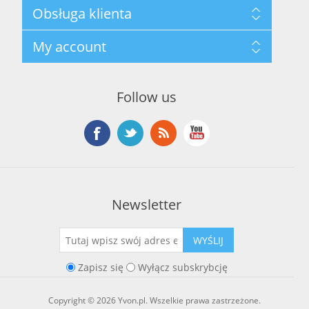
Mapa strony
Obsługa klienta
Polityka prywatności
Regulamin hurtowni
Szukaj
My account
O marce Yvon
Nowości
Kontakt
Blog
Moje konto
Ostatnio oglądane produkty
Zamówienia
Nowe produkty
Follow us
Adresy
Koszyk
Lista życzeń
Newsletter
WYŚLIJ
Zapisz się
Wyłącz subskrybcję
Copyright © 2026 Yvon.pl. Wszelkie prawa zastrzeżone.