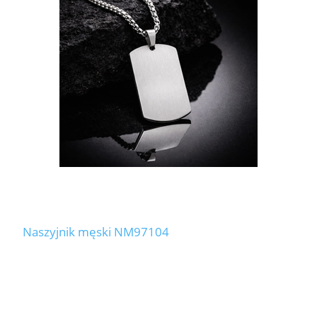
Naszyjnik męski NM97104