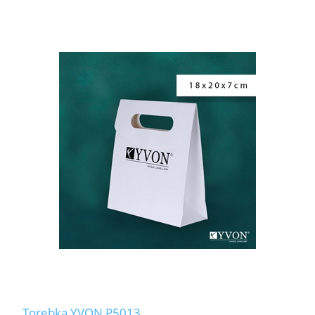
Torebka YVON P5013