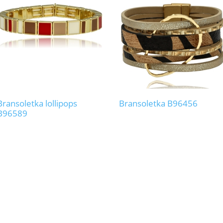
Bransoletka lollipops
Bransoletka B96456
B96589