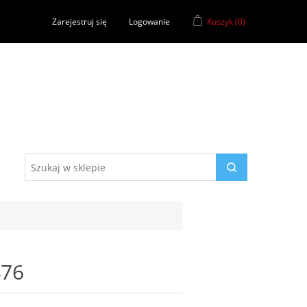
Zarejestruj się
Logowanie
Koszyk
(0)
476