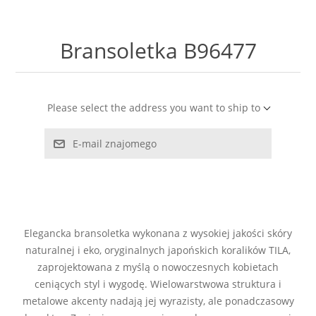
LABRADORYT
Bransoletka B96477
LAPIS LAZURI
MASA PERŁOWA
Please select the address you want to ship to
RODOCHROZYT
E-mail znajomego
TURMALIN
RODONIT
Elegancka bransoletka wykonana z wysokiej jakości skóry
TYGRYSIE OKO
naturalnej i eko, oryginalnych japońskich koralików TILA,
zaprojektowana z myślą o nowoczesnych kobietach
ceniących styl i wygodę. Wielowarstwowa struktura i
metalowe akcenty nadają jej wyrazisty, ale ponadczasowy