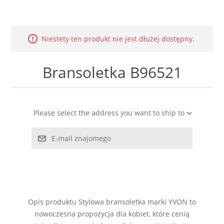
LABRADORYT
LAPIS LAZURI
Niestety ten produkt nie jest dłużej dostępny.
MASA PERŁOWA
Bransoletka B96521
RODOCHROZYT
Please select the address you want to ship to
TURMALIN
E-mail znajomego
RODONIT
TYGRYSIE OKO
Opis produktu Stylowa bransoletka marki YVON to
nowoczesna propozycja dla kobiet, które cenią