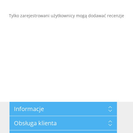
Tylko zarejestrowani użytkownicy mogą dodawać recenzje
Informacje
Mapa strony
Obsługa klienta
Polityka prywatności
Regulamin hurtowni
Szukaj