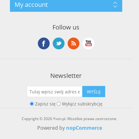
My account
O marce Yvon
Nowości
Kontakt
Blog
Moje konto
Ostatnio oglądane produkty
Zamówienia
Nowe produkty
Follow us
Adresy
Koszyk
Lista życzeń
Newsletter
WYŚLIJ
Zapisz się
Wyłącz subskrybcję
Copyright © 2026 Yvon.pl. Wszelkie prawa zastrzeżone.
Powered by
nopCommerce