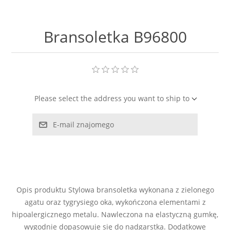
LABRADORYT
Bransoletka B96800
LAPIS LAZURI
MASA PERŁOWA
RODOCHROZYT
Please select the address you want to ship to
TURMALIN
E-mail znajomego
RODONIT
TYGRYSIE OKO
Opis produktu Stylowa bransoletka wykonana z zielonego
agatu oraz tygrysiego oka, wykończona elementami z
hipoalergicznego metalu. Nawleczona na elastyczną gumkę,
wygodnie dopasowuje się do nadgarstka. Dodatkowe