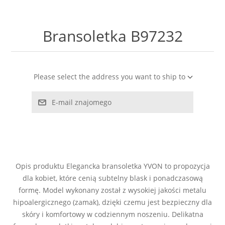
LABRADORYT
Bransoletka B97232
LAPIS LAZURI
MASA PERŁOWA
Please select the address you want to ship to
RODOCHROZYT
E-mail znajomego
TURMALIN
RODONIT
Opis produktu Elegancka bransoletka YVON to propozycja
TYGRYSIE OKO
dla kobiet, które cenią subtelny blask i ponadczasową
formę. Model wykonany został z wysokiej jakości metalu
hipoalergicznego (zamak), dzięki czemu jest bezpieczny dla
skóry i komfortowy w codziennym noszeniu. Delikatna