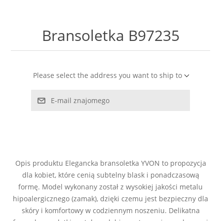
LABRADORYT
Bransoletka B97235
LAPIS LAZURI
MASA PERŁOWA
Please select the address you want to ship to
RODOCHROZYT
E-mail znajomego
TURMALIN
RODONIT
Opis produktu Elegancka bransoletka YVON to propozycja
TYGRYSIE OKO
dla kobiet, które cenią subtelny blask i ponadczasową
formę. Model wykonany został z wysokiej jakości metalu
hipoalergicznego (zamak), dzięki czemu jest bezpieczny dla
skóry i komfortowy w codziennym noszeniu. Delikatna