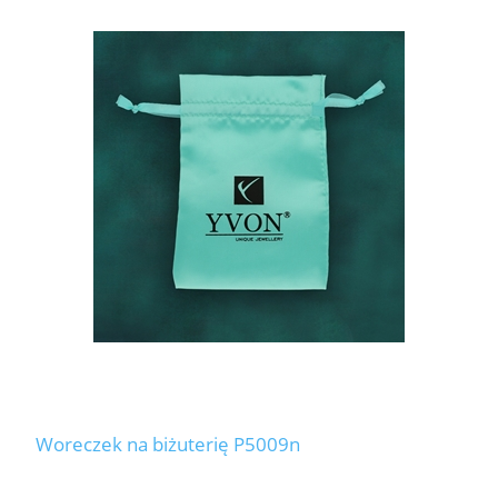
Woreczek na biżuterię P5009n