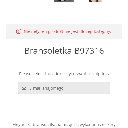
LABRADORYT
LAPIS LAZURI
Niestety ten produkt nie jest dłużej dostępny.
MASA PERŁOWA
Bransoletka B97316
RODOCHROZYT
TURMALIN
Please select the address you want to ship to
RODONIT
E-mail znajomego
TYGRYSIE OKO
Elegancka bransoletka na magnes, wykonana ze skóry