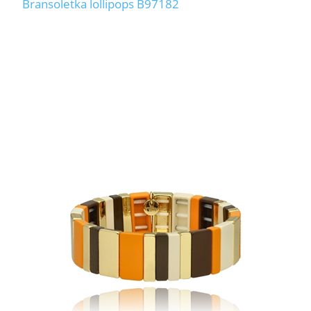
Bransoletka lollipops B97182