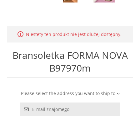
LABRADORYT
LAPIS LAZURI
Niestety ten produkt nie jest dłużej dostępny.
MASA PERŁOWA
Bransoletka FORMA NOVA
RODOCHROZYT
B97970m
TURMALIN
RODONIT
Please select the address you want to ship to
TYGRYSIE OKO
E-mail znajomego