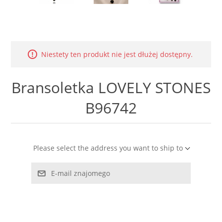
LABRADORYT
LAPIS LAZURI
Niestety ten produkt nie jest dłużej dostępny.
MASA PERŁOWA
Bransoletka LOVELY STONES
RODOCHROZYT
B96742
TURMALIN
RODONIT
Please select the address you want to ship to
TYGRYSIE OKO
E-mail znajomego