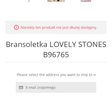
LABRADORYT
LAPIS LAZURI
Niestety ten produkt nie jest dłużej dostępny.
MASA PERŁOWA
Bransoletka LOVELY STONES
RODOCHROZYT
B96765
TURMALIN
RODONIT
Please select the address you want to ship to
TYGRYSIE OKO
E-mail znajomego