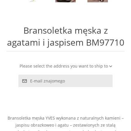
LABRADORYT
LAPIS LAZURI
Bransoletka męska z
MASA PERŁOWA
agatami i jaspisem BM97710
RODOCHROZYT
Please select the address you want to ship to
TURMALIN
E-mail znajomego
RODONIT
TYGRYSIE OKO
Bransoletka męska YVES wykonana z naturalnych kamieni –
jaspisu obrazkoweo i agatu – zestawionych ze stalą