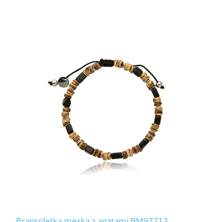
Bransoletka męska z agatami BM97712