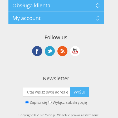
Mapa strony
Obsługa klienta
Polityka prywatności
Regulamin hurtowni
Szukaj
My account
O marce Yvon
Nowości
Kontakt
Blog
Moje konto
Ostatnio oglądane produkty
Zamówienia
Nowe produkty
Follow us
Adresy
Koszyk
Lista życzeń
Newsletter
WYŚLIJ
Zapisz się
Wyłącz subskrybcję
Copyright © 2026 Yvon.pl. Wszelkie prawa zastrzeżone.