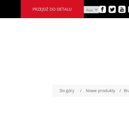
PRZEJDŹ DO DETALU
Do góry
/
Nowe produkty
/
Br