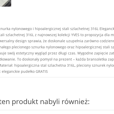
nurka nylonowego i hipoalergicznej stali szlachetnej 316L Eleganc
ali szlachetnej 316L z najnowszej kolekcji YVES to propozycja dla 
ersalny design sprawia, że doskonale uzupełnia zarówno codzienne, 
ałego plecionego sznurka nylonowego oraz hipoalergicznej stali szl
uje swój estetyczny wygląd przez długi czas. Wygodne zapięcie zat
tkowanie. To doskonały pomysł na prezent – każda bransoletka zap
 Materiał: hipoalergiczna stal szlachetna 316L, pleciony sznurek ny
e: eleganckie pudełko GRATIS
i ten produkt nabyli również: