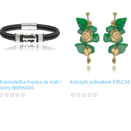
Bransoletka męska ze stali i
Kolczyki jedwabne E96234
skóry BM96606