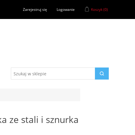
Zarejestruj się
Logowanie
Koszyk
(0)
 ze stali i sznurka