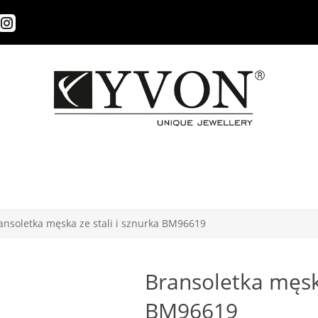
ansoletka męska ze stali i sznurka BM96619
Bransoletka męska
BM96619