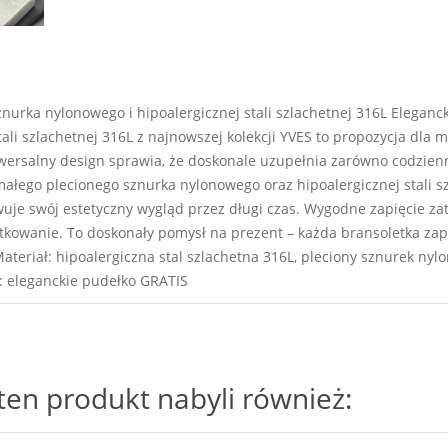
nurka nylonowego i hipoalergicznej stali szlachetnej 316L Eleganc
ali szlachetnej 316L z najnowszej kolekcji YVES to propozycja dla 
ersalny design sprawia, że doskonale uzupełnia zarówno codzienne, 
ałego plecionego sznurka nylonowego oraz hipoalergicznej stali szl
uje swój estetyczny wygląd przez długi czas. Wygodne zapięcie zat
tkowanie. To doskonały pomysł na prezent – każda bransoletka zap
 Materiał: hipoalergiczna stal szlachetna 316L, pleciony sznurek ny
e: eleganckie pudełko GRATIS
i ten produkt nabyli również: