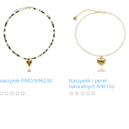
Naszyjnik FIMO N96234
Naszyjnik z pereł
naturalnych N96102