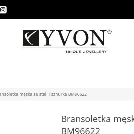
ansoletka męska ze stali i sznurka BM96622
Bransoletka męska
BM96622