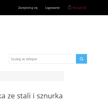
Zarejestruj się
Logowanie
Koszyk
(0)
 ze stali i sznurka