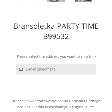
LABRADORYT
LAPIS LAZURI
Bransoletka PARTY TIME
MASA PERŁOWA
B99532
RODOCHROZYT
Please select the address you want to ship to
TURMALIN
E-mail znajomego
RODONIT
TYGRYSIE OKO
Bransoleta wieczorowa wykonana z antyalergicznego
mosiądzu i szkła fasetowanego. Długość: 19cm.