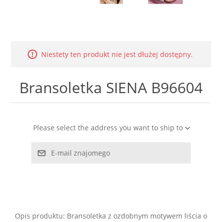
LABRADORYT
LAPIS LAZURI
Niestety ten produkt nie jest dłużej dostępny.
MASA PERŁOWA
Bransoletka SIENA B96604
RODOCHROZYT
TURMALIN
Please select the address you want to ship to
RODONIT
E-mail znajomego
TYGRYSIE OKO
Opis produktu: Bransoletka z ozdobnym motywem liścia o