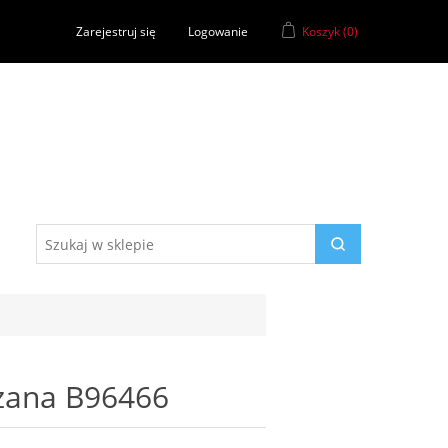
Zarejestruj się
Logowanie
Koszyk
(0)
rzana B96466