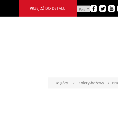
PRZEJDŹ DO DETALU
Do góry
/
Kolory-beżowy
/
Bra