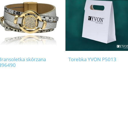
Bransoletka skórzana
Torebka YVON P5013
B96490