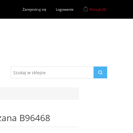
Zarejestruj się
Logowanie
Koszyk
(0)
rzana B96468