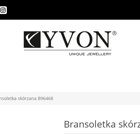
nsoletka skórzana B96468
Bransoletka skó