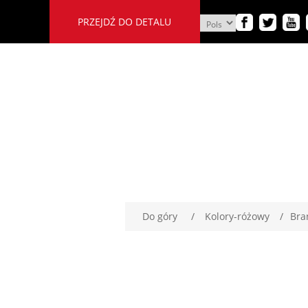
PRZEJDŹ DO DETALU
Do góry
/
Kolory-różowy
/
Bra