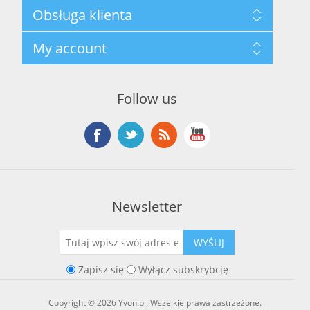
Mapa strony
Obsługa klienta
Polityka prywatności
Regulamin hurtowni
Szukaj
My account
O marce Yvon
Nowości
Kontakt
Blog
Moje konto
Ostatnio oglądane produkty
Zamówienia
Nowe produkty
Follow us
Adresy
Koszyk
Lista życzeń
Newsletter
WYŚLIJ
Zapisz się
Wyłącz subskrybcję
Copyright © 2026 Yvon.pl. Wszelkie prawa zastrzeżone.