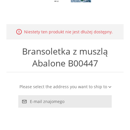
LABRADORYT
LAPIS LAZURI
Niestety ten produkt nie jest dłużej dostępny.
MASA PERŁOWA
Bransoletka z muszlą
RODOCHROZYT
Abalone B00447
TURMALIN
RODONIT
Please select the address you want to ship to
TYGRYSIE OKO
E-mail znajomego