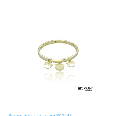
Bransoletka z kwarcem B00446