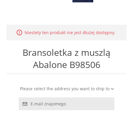
LABRADORYT
LAPIS LAZURI
Niestety ten produkt nie jest dłużej dostępny.
MASA PERŁOWA
Bransoletka z muszlą
RODOCHROZYT
Abalone B98506
TURMALIN
RODONIT
Please select the address you want to ship to
TYGRYSIE OKO
E-mail znajomego