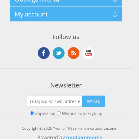
Polityka prywatności
Regulamin hurtowni
Szukaj
My account
O marce Yvon
Nowości
Kontakt
Blog
Moje konto
Ostatnio oglądane produkty
Zamówienia
Nowe produkty
Follow us
Adresy
Koszyk
Lista życzeń
Newsletter
WYŚLIJ
Zapisz się
Wyłącz subskrybcję
Copyright © 2026 Yvon.pl. Wszelkie prawa zastrzeżone.
Powered by
nopCommerce