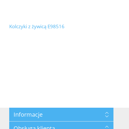
Kolczyki z żywicą E98516
Informacje
Mapa strony
Obsługa klienta