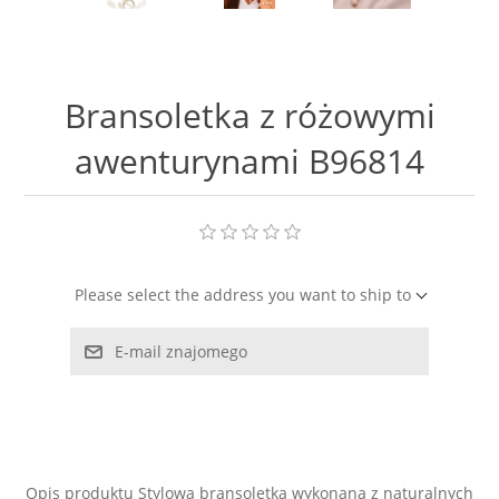
LABRADORYT
LAPIS LAZURI
Bransoletka z różowymi
MASA PERŁOWA
awenturynami B96814
RODOCHROZYT
TURMALIN
Please select the address you want to ship to
RODONIT
E-mail znajomego
TYGRYSIE OKO
Opis produktu Stylowa bransoletka wykonana z naturalnych