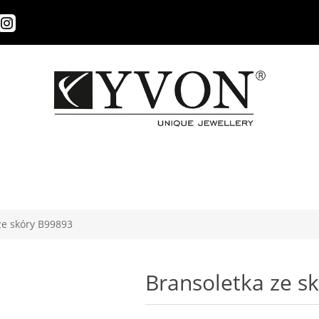
ze skóry B99893
Bransoletka ze s