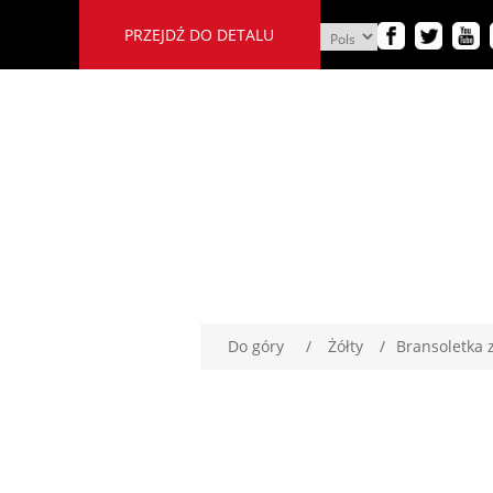
PRZEJDŹ DO DETALU
Do góry
/
Żółty
/
Bransoletka 