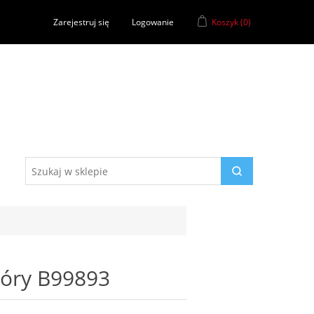
Zarejestruj się
Logowanie
Koszyk
(0)
kóry B99893