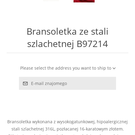
LABRADORYT
LAPIS LAZURI
Bransoletka ze stali
MASA PERŁOWA
szlachetnej B97214
RODOCHROZYT
Please select the address you want to ship to
TURMALIN
E-mail znajomego
RODONIT
TYGRYSIE OKO
Bransoletka wykonana z wysokogatunkowej, hipoalergicznej
stali szlachetnej 316L, pozłacanej 16-karatowym złotem.