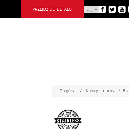
PRZEJDŹ DO DETALU
Do góry
/
Kolory-srebrny
/
Bra