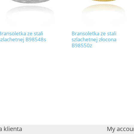
Bransoletka ze stali
Bransoletka ze stali
szlachetnej B98548s
szlachetnej złocona
B98550z
 klienta
My accou