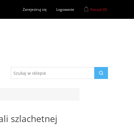
Zarejestruj się
Logowanie
Koszyk
(0)
ali szlachetnej