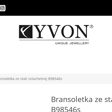
nsoletka ze stali szlachetnej B98546s
Bransoletka ze st
B98546s