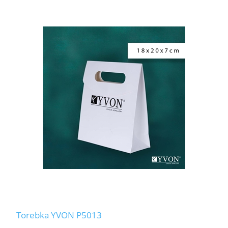
Torebka YVON P5013