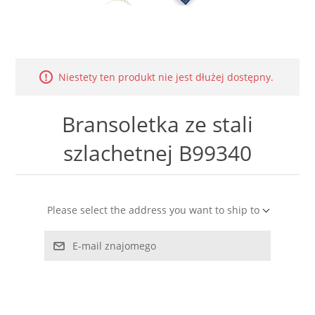
LABRADORYT
LAPIS LAZURI
Niestety ten produkt nie jest dłużej dostępny.
MASA PERŁOWA
Bransoletka ze stali
RODOCHROZYT
szlachetnej B99340
TURMALIN
RODONIT
Please select the address you want to ship to
TYGRYSIE OKO
E-mail znajomego