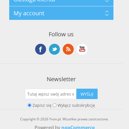
Polityka prywatności
Regulamin hurtowni
Szukaj
My account
O marce Yvon
Nowości
Kontakt
Blog
Moje konto
Ostatnio oglądane produkty
Zamówienia
Nowe produkty
Follow us
Adresy
Koszyk
Lista życzeń
Newsletter
WYŚLIJ
Zapisz się
Wyłącz subskrybcję
Copyright © 2026 Yvon.pl. Wszelkie prawa zastrzeżone.
Powered by
nopCommerce