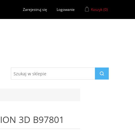
Zarejestruj się
Logowanie
Koszyk
(0)
USION 3D B97801