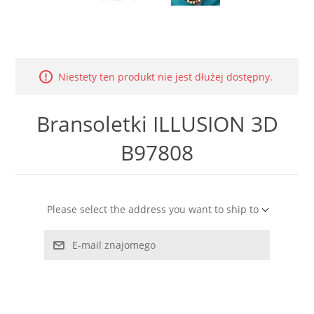
LABRADORYT
LAPIS LAZURI
Niestety ten produkt nie jest dłużej dostępny.
MASA PERŁOWA
Bransoletki ILLUSION 3D
RODOCHROZYT
B97808
TURMALIN
RODONIT
Please select the address you want to ship to
TYGRYSIE OKO
E-mail znajomego