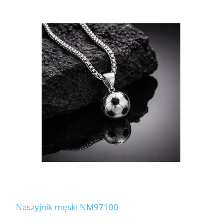
Naszyjnik męski NM97100