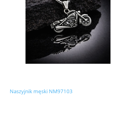
Naszyjnik męski NM97103