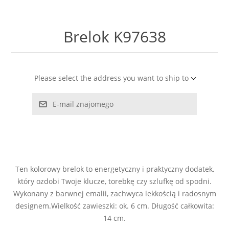
LABRADORYT
Brelok K97638
LAPIS LAZURI
MASA PERŁOWA
Please select the address you want to ship to
RODOCHROZYT
E-mail znajomego
TURMALIN
RODONIT
Ten kolorowy brelok to energetyczny i praktyczny dodatek,
TYGRYSIE OKO
który ozdobi Twoje klucze, torebkę czy szlufkę od spodni.
Wykonany z barwnej emalii, zachwyca lekkością i radosnym
designem.Wielkość zawieszki: ok. 6 cm. Długość całkowita:
14 cm.