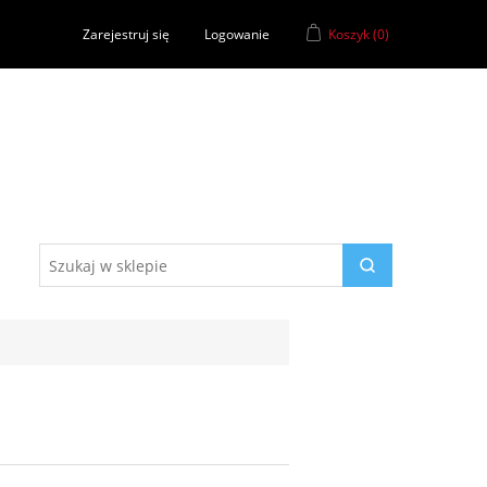
Zarejestruj się
Logowanie
Koszyk
(0)