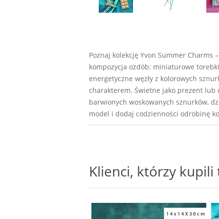
Poznaj kolekcję Yvon Summer Charms – r
kompozycja ozdób: miniaturowe torebki, z
energetyczne węzły z kolorowych sznurk
charakterem. Świetne jako prezent lub ur
barwionych woskowanych sznurków, dzięk
model i dodaj codzienności odrobinę ko
Klienci, którzy kupil