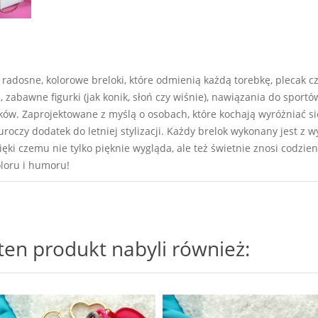
adosne, kolorowe breloki, które odmienią każdą torebkę, plecak cz
abawne figurki (jak konik, słoń czy wiśnie), nawiązania do sportów 
ów. Zaprojektowane z myślą o osobach, które kochają wyróżniać si
oczy dodatek do letniej stylizacji. Każdy brelok wykonany jest z wys
i czemu nie tylko pięknie wygląda, ale też świetnie znosi codzie
loru i humoru!
i ten produkt nabyli również: