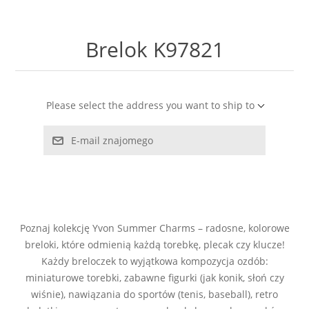
LABRADORYT
Brelok K97821
LAPIS LAZURI
MASA PERŁOWA
Please select the address you want to ship to
RODOCHROZYT
E-mail znajomego
TURMALIN
RODONIT
Poznaj kolekcję Yvon Summer Charms – radosne, kolorowe
TYGRYSIE OKO
breloki, które odmienią każdą torebkę, plecak czy klucze!
Każdy breloczek to wyjątkowa kompozycja ozdób:
miniaturowe torebki, zabawne figurki (jak konik, słoń czy
wiśnie), nawiązania do sportów (tenis, baseball), retro