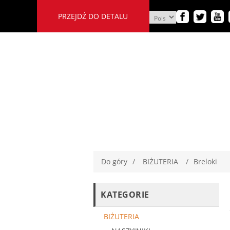
PRZEJDŹ DO DETALU
Do góry
/
BIŻUTERIA
/
Breloki
KATEGORIE
BIŻUTERIA