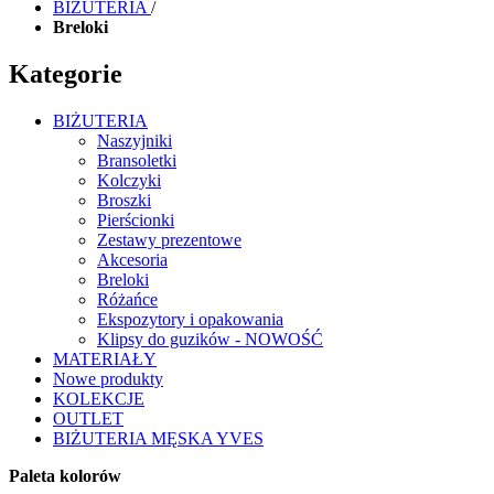
BIŻUTERIA
/
Breloki
Kategorie
BIŻUTERIA
Naszyjniki
Bransoletki
Kolczyki
Broszki
Pierścionki
Zestawy prezentowe
Akcesoria
Breloki
Różańce
Ekspozytory i opakowania
Klipsy do guzików - NOWOŚĆ
MATERIAŁY
Nowe produkty
KOLEKCJE
OUTLET
BIŻUTERIA MĘSKA YVES
Paleta kolorów