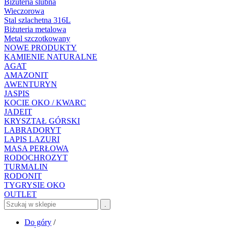
Biżuteria ślubna
Wieczorowa
Stal szlachetna 316L
Biżuteria metalowa
Metal szczotkowany
NOWE PRODUKTY
KAMIENIE NATURALNE
AGAT
AMAZONIT
AWENTURYN
JASPIS
KOCIE OKO / KWARC
JADEIT
KRYSZTAŁ GÓRSKI
LABRADORYT
LAPIS LAZURI
MASA PERŁOWA
RODOCHROZYT
TURMALIN
RODONIT
TYGRYSIE OKO
OUTLET
.
Do góry
/