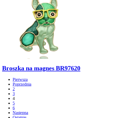
Broszka na magnes BR97620
Pierwsza
Poprzednia
2
3
4
5
6
Następna
Ostatnie