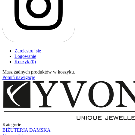
Zarejestruj się
Logowanie
Koszyk
(0)
Masz żadnych produktów w koszyku.
Pomiń nawigację
Kategorie
BIŻUTERIA DAMSKA