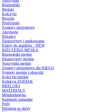
Naszyjniki
Bransoletki
Breloki
Kolczyki
Broszki
Pierścionki
Zestawy prezentowe
Akcesoria
Różańce
Ekspozytory i opakowania
Klipsy do guzików - NEW
BIŻUTERIA MĘSKA
Bransoletki męskie
Ekspozytory męskie
Naszyjniki męskie
Zestawy prezentowe dla NIEGO
Sygnety męskie i obrączki
Kolczyki męskie
Kolekcja ZODIAK
BRELOKI
MATERIAŁY
Metaloplastyka
Kamienie naturalne
Perły
Biżuteria ze skóry