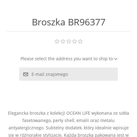
LABRADORYT
Broszka BR96377
LAPIS LAZURI
MASA PERŁOWA
RODOCHROZYT
Please select the address you want to ship to
TURMALIN
E-mail znajomego
RODONIT
TYGRYSIE OKO
Elegancka broszka z kolekcji OCEAN LIFE wykonana ze szkła
fasetowanego, perły shell, emalii oraz metalu
antyalergicznego. Subtelny dodatek, który idealnie wpisuje
się w różnorakie stylizacje. Każda broszka pakowana jest w