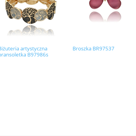
Biżuteria artystyczna
Broszka BR97537
bransoletka B97986s