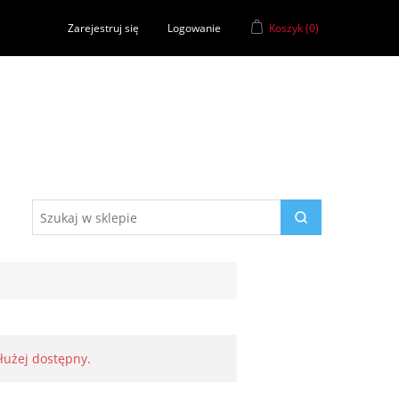
Zarejestruj się
Logowanie
Koszyk
(0)
dłużej dostępny.