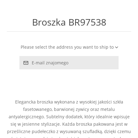
LABRADORYT
Broszka BR97538
LAPIS LAZURI
MASA PERŁOWA
Please select the address you want to ship to
RODOCHROZYT
E-mail znajomego
TURMALIN
RODONIT
Elegancka broszka wykonana z wysokiej jakości szkła
TYGRYSIE OKO
fasetowanego, barwionej zywicy oraz metalu
antyalergicznego. Subtelny dodatek, który idealnie wpisuje
się w jesienne stylizacje. Każda broszka pakowana jest w
prześliczne pudełeczko z wysuwaną szufladką, dzięki czemu