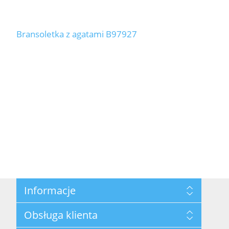
Bransoletka z agatami B97927
Informacje
Mapa strony
Obsługa klienta
Polityka prywatności
Regulamin hurtowni