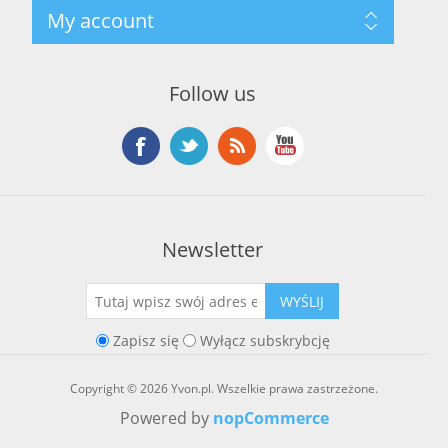
Szukaj
My account
O marce Yvon
Nowości
Kontakt
Blog
Moje konto
Ostatnio oglądane produkty
Zamówienia
Nowe produkty
Follow us
Adresy
Koszyk
Lista życzeń
Newsletter
WYŚLIJ
Zapisz się
Wyłącz subskrybcję
Copyright © 2026 Yvon.pl. Wszelkie prawa zastrzeżone.
Powered by
nopCommerce