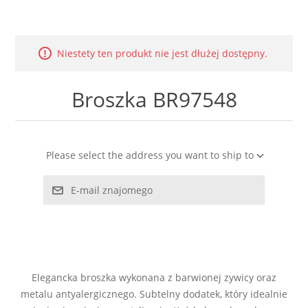
LABRADORYT
LAPIS LAZURI
Niestety ten produkt nie jest dłużej dostępny.
MASA PERŁOWA
Broszka BR97548
RODOCHROZYT
Please select the address you want to ship to
TURMALIN
E-mail znajomego
RODONIT
TYGRYSIE OKO
Elegancka broszka wykonana z barwionej zywicy oraz
metalu antyalergicznego. Subtelny dodatek, który idealnie