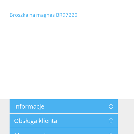
Broszka na magnes BR97220
Informacje
Mapa strony
Obsługa klienta
Polityka prywatności
Regulamin hurtowni
Szukaj