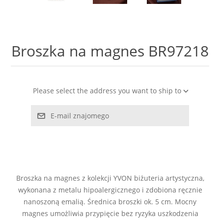
LABRADORYT
LAPIS LAZURI
Broszka na magnes BR97218
MASA PERŁOWA
RODOCHROZYT
Please select the address you want to ship to
E-mail znajomego
TURMALIN
RODONIT
TYGRYSIE OKO
Broszka na magnes z kolekcji YVON biżuteria artystyczna,
wykonana z metalu hipoalergicznego i zdobiona ręcznie
nanoszoną emalią. Średnica broszki ok. 5 cm. Mocny
magnes umożliwia przypięcie bez ryzyka uszkodzenia