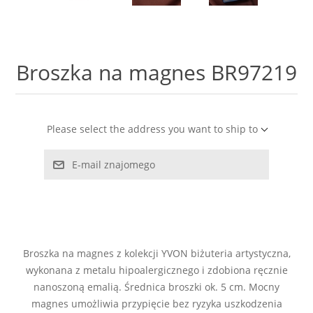
LABRADORYT
LAPIS LAZURI
Broszka na magnes BR97219
MASA PERŁOWA
RODOCHROZYT
Please select the address you want to ship to
E-mail znajomego
TURMALIN
RODONIT
TYGRYSIE OKO
Broszka na magnes z kolekcji YVON biżuteria artystyczna,
wykonana z metalu hipoalergicznego i zdobiona ręcznie
nanoszoną emalią. Średnica broszki ok. 5 cm. Mocny
magnes umożliwia przypięcie bez ryzyka uszkodzenia