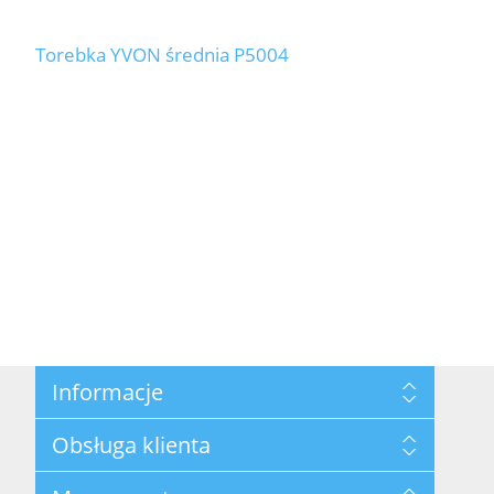
Torebka YVON średnia P5004
Informacje
Mapa strony
Obsługa klienta
Polityka prywatności
Regulamin hurtowni
Szukaj