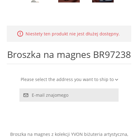
LABRADORYT
LAPIS LAZURI
Niestety ten produkt nie jest dłużej dostępny.
MASA PERŁOWA
Broszka na magnes BR97238
RODOCHROZYT
TURMALIN
Please select the address you want to ship to
RODONIT
E-mail znajomego
TYGRYSIE OKO
Broszka na magnes z kolekcji YVON biżuteria artystyczna,