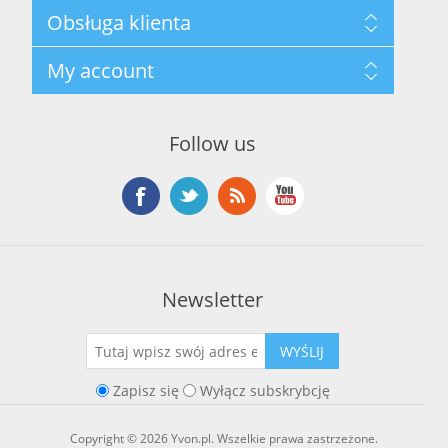
Mapa strony
Obsługa klienta
Polityka prywatności
Regulamin hurtowni
Szukaj
My account
O marce Yvon
Nowości
Kontakt
Blog
Moje konto
Ostatnio oglądane produkty
Zamówienia
Nowe produkty
Follow us
Adresy
Koszyk
Lista życzeń
Newsletter
WYŚLIJ
Zapisz się
Wyłącz subskrybcję
Copyright © 2026 Yvon.pl. Wszelkie prawa zastrzeżone.