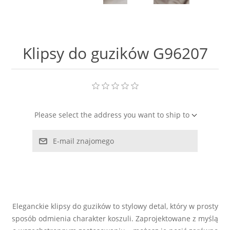
LABRADORYT
LAPIS LAZURI
Klipsy do guzików G96207
MASA PERŁOWA
RODOCHROZYT
Please select the address you want to ship to
TURMALIN
E-mail znajomego
RODONIT
TYGRYSIE OKO
Eleganckie klipsy do guzików to stylowy detal, który w prosty
sposób odmienia charakter koszuli. Zaprojektowane z myślą