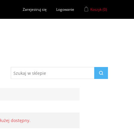
Zarejestruj się
Logowanie
Koszyk
(0)
dłużej dostępny.