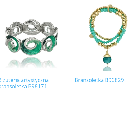
Biżuteria artystyczna
Bransoletka B96829
bransoletka B98171