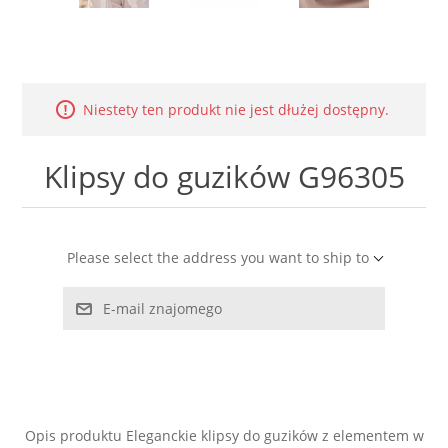
LABRADORYT
LAPIS LAZURI
Niestety ten produkt nie jest dłużej dostępny.
MASA PERŁOWA
Klipsy do guzików G96305
RODOCHROZYT
TURMALIN
Please select the address you want to ship to
RODONIT
E-mail znajomego
TYGRYSIE OKO
Opis produktu Eleganckie klipsy do guzików z elementem w