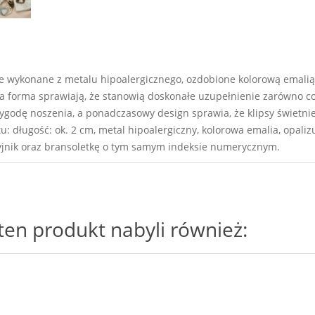
e wykonane z metalu hipoalergicznego, ozdobione kolorową emalią 
ka forma sprawiają, że stanowią doskonałe uzupełnienie zarówno co
 wygodę noszenia, a ponadczasowy design sprawia, że klipsy świetni
: długość: ok. 2 cm, metal hipoalergiczny, kolorowa emalia, opaliz
jnik oraz bransoletkę o tym samym indeksie numerycznym.
i ten produkt nabyli również: