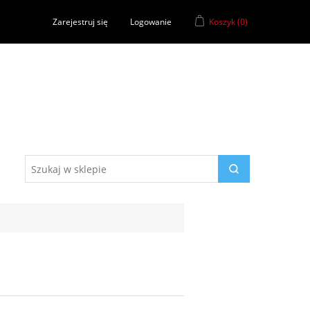
Zarejestruj się
Logowanie
Koszyk
(0)