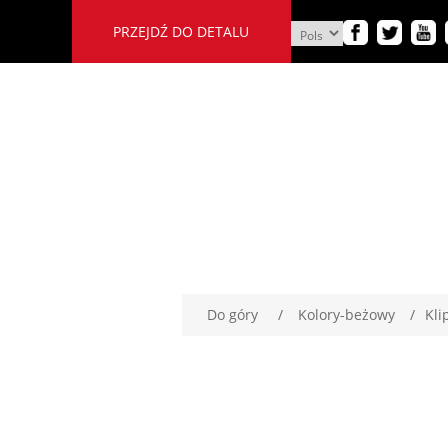
PRZEJDŹ DO DETALU
Do góry
/
Kolory-beżowy
/
Kli