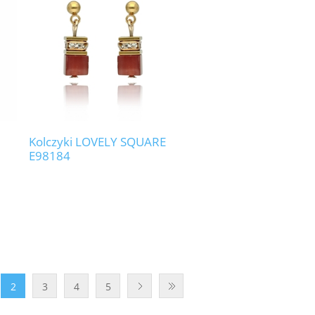
Kolczyki LOVELY SQUARE
E98184
2
3
4
5