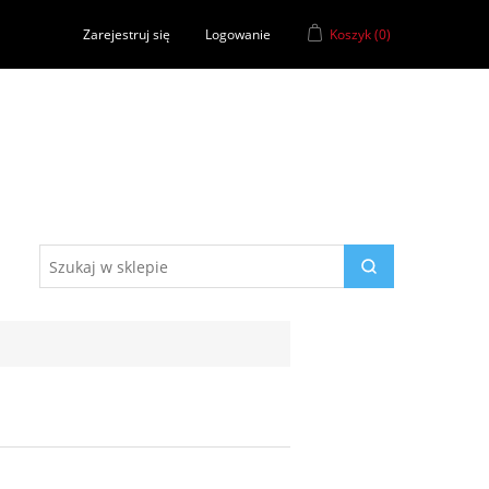
Zarejestruj się
Logowanie
Koszyk
(0)