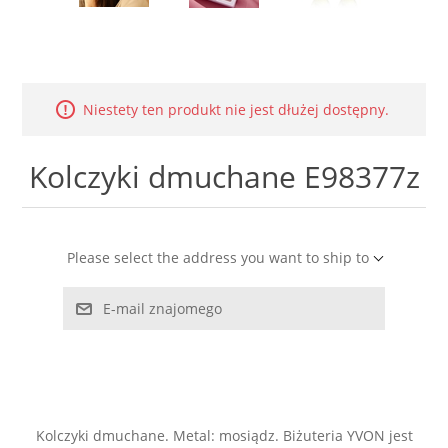
LABRADORYT
LAPIS LAZURI
Niestety ten produkt nie jest dłużej dostępny.
MASA PERŁOWA
Kolczyki dmuchane E98377z
RODOCHROZYT
TURMALIN
Please select the address you want to ship to
RODONIT
E-mail znajomego
TYGRYSIE OKO
Kolczyki dmuchane. Metal: mosiądz. Biżuteria YVON jest