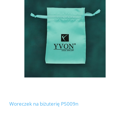
Woreczek na biżuterię P5009n