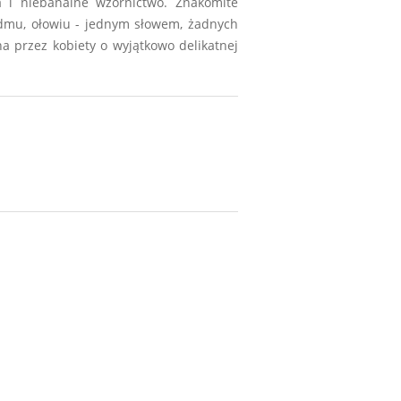
ka i niebanalne wzornictwo. Znakomite
kadmu, ołowiu - jednym słowem, żadnych
 przez kobiety o wyjątkowo delikatnej