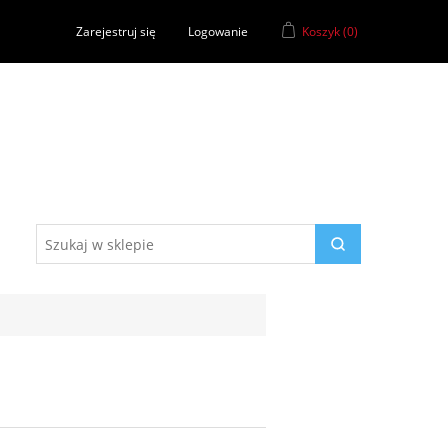
Zarejestruj się
Logowanie
Koszyk
(0)