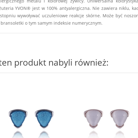
lergicznego metalu i kolorowej żywicy. Uniwersalna kolorysty
Biżuteria YVON® jest w 100% antyalergiczna. Nie zawiera niklu, 
 stopniu wywoływać uczuleniowe reakcje skórne. Może być noszona
 i bransoletki o tym samym indeksie numerycznym.
i ten produkt nabyli również: